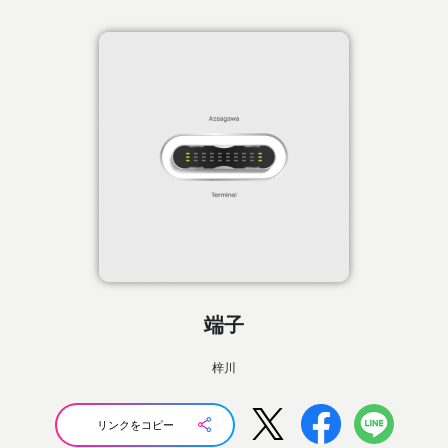
端子
梓川
リンクをコピー