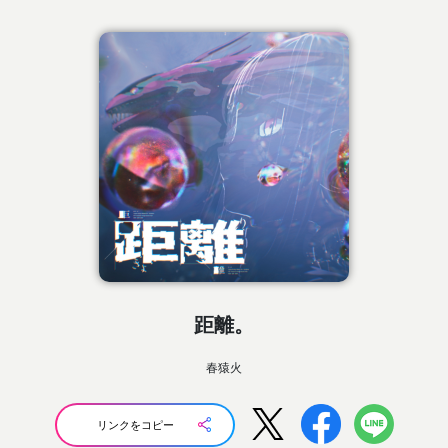
距離。
春猿火
リンクをコピー