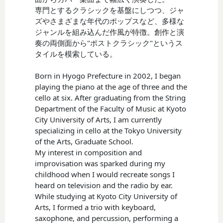
専門とするクラシックを基盤にしつつ、ジャ
ズやさまざまな年代のポップスなど、多様な
ジャンルを組み込んだ作風が特徴。創作と演
奏の両側面から"ポストクラシック"というス
タイルを模索している。
Born in Hyogo Prefecture in 2002, I began
playing the piano at the age of three and the
cello at six. After graduating from the String
Department of the Faculty of Music at Kyoto
City University of Arts, I am currently
specializing in cello at the Tokyo University
of the Arts, Graduate School.
My interest in composition and
improvisation was sparked during my
childhood when I would recreate songs I
heard on television and the radio by ear.
While studying at Kyoto City University of
Arts, I formed a trio with keyboard,
saxophone, and percussion, performing a