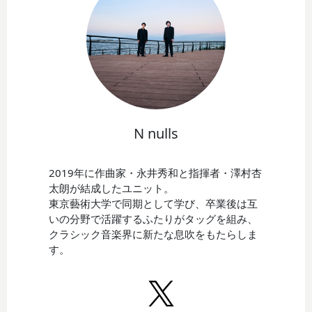
N nulls
2019年に作曲家・永井秀和と指揮者・澤村杏
太朗が結成したユニット。
東京藝術大学で同期として学び、卒業後は互
いの分野で活躍するふたりがタッグを組み、
クラシック音楽界に新たな息吹をもたらしま
す。