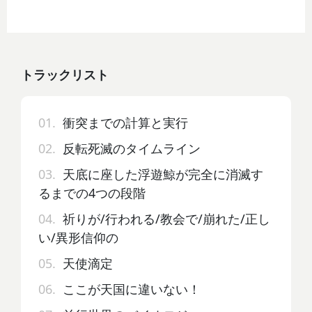
トラックリスト
01.
衝突までの計算と実行
02.
反転死滅のタイムライン
03.
天底に座した浮遊鯨が完全に消滅す
るまでの4つの段階
04.
祈りが/行われる/教会で/崩れた/正し
い/異形信仰の
05.
天使滴定
06.
ここが天国に違いない！