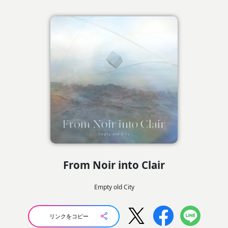
From Noir into Clair
Empty old City
リンクをコピー