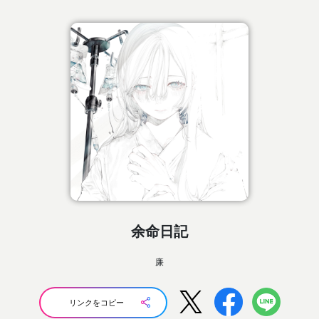
余命日記
廉
リンクをコピー