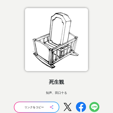
死生観
知声、田口十る
リンクをコピー