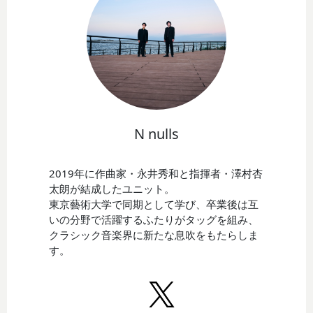
N nulls
2019年に作曲家・永井秀和と指揮者・澤村杏
太朗が結成したユニット。
東京藝術大学で同期として学び、卒業後は互
いの分野で活躍するふたりがタッグを組み、
クラシック音楽界に新たな息吹をもたらしま
す。