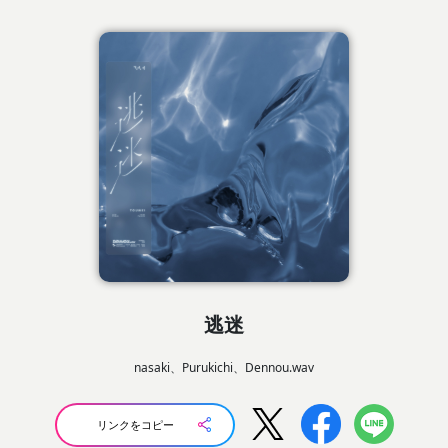
逃迷
nasaki、Purukichi、Dennou.wav
リンクをコピー