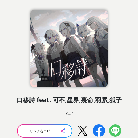
口移詩 feat. 可不,星界,裏命,羽累,狐子
V.I.P
リンクをコピー