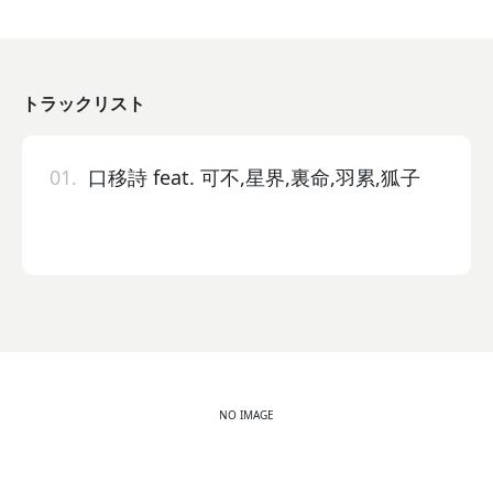
トラックリスト
01.
口移詩 feat. 可不,星界,裏命,羽累,狐子
NO IMAGE