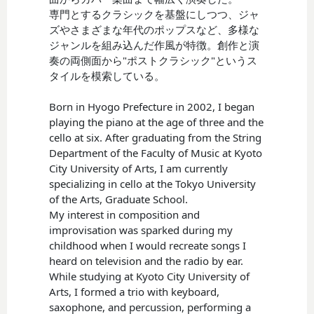
専門とするクラシックを基盤にしつつ、ジャ
ズやさまざまな年代のポップスなど、多様な
ジャンルを組み込んだ作風が特徴。創作と演
奏の両側面から"ポストクラシック"というス
タイルを模索している。
Born in Hyogo Prefecture in 2002, I began
playing the piano at the age of three and the
cello at six. After graduating from the String
Department of the Faculty of Music at Kyoto
City University of Arts, I am currently
specializing in cello at the Tokyo University
of the Arts, Graduate School.
My interest in composition and
improvisation was sparked during my
childhood when I would recreate songs I
heard on television and the radio by ear.
While studying at Kyoto City University of
Arts, I formed a trio with keyboard,
saxophone, and percussion, performing a