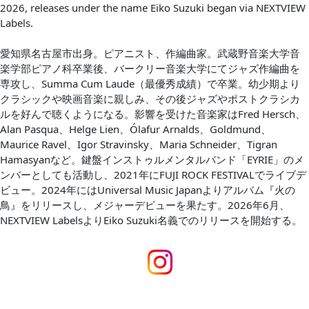
2026, releases under the name Eiko Suzuki began via NEXTVIEW
Labels.
愛知県名古屋市出身。ピアニスト、作編曲家。武蔵野音楽大学音
楽学部ピアノ科卒業後、バークリー音楽大学にてジャズ作編曲を
専攻し、Summa Cum Laude（最優秀成績）で卒業。幼少期より
クラシックや映画音楽に親しみ、その後ジャズやポストクラシカ
ルを好んで聴くようになる。影響を受けた音楽家はFred Hersch、
Alan Pasqua、Helge Lien、Ólafur Arnalds、Goldmund、
Maurice Ravel、Igor Stravinsky、Maria Schneider、Tigran
Hamasyanなど。鍵盤インストゥルメンタルバンド「EYRIE」のメ
ンバーとしても活動し、2021年にFUJI ROCK FESTIVALでライブデ
ビュー。2024年にはUniversal Music Japanよりアルバム『火の
鳥』をリリースし、メジャーデビューを果たす。2026年6月、
NEXTVIEW LabelsよりEiko Suzuki名義でのリリースを開始する。