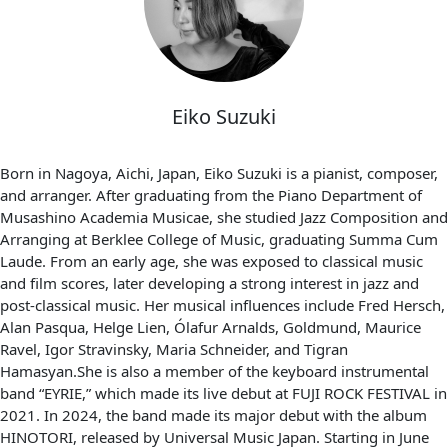
Eiko Suzuki
Born in Nagoya, Aichi, Japan, Eiko Suzuki is a pianist, composer,
and arranger. After graduating from the Piano Department of
Musashino Academia Musicae, she studied Jazz Composition and
Arranging at Berklee College of Music, graduating Summa Cum
Laude. From an early age, she was exposed to classical music
and film scores, later developing a strong interest in jazz and
post-classical music. Her musical influences include Fred Hersch,
Alan Pasqua, Helge Lien, Ólafur Arnalds, Goldmund, Maurice
Ravel, Igor Stravinsky, Maria Schneider, and Tigran
Hamasyan.She is also a member of the keyboard instrumental
band “EYRIE,” which made its live debut at FUJI ROCK FESTIVAL in
2021. In 2024, the band made its major debut with the album
HINOTORI, released by Universal Music Japan. Starting in June