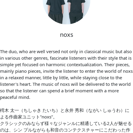
noxs
The duo, who are well versed not only in classical music but also
in various other genres, fascinate listeners with their style that is
simple yet focused on harmonic contextualization. Their pieces,
mainly piano pieces, invite the listener to enter the world of noxs
in a relaxed manner, little by little, while staying close to the
listener's heart. The music of noxs will be delivered to the world
so that the listener can spend a brief moment with a more
peaceful mind.
樗木 太一（ちしゃき たいち）と永井 秀和（ながい しゅうわ）に
よる作曲家ユニット”noxs”。
クラシックのみならず様々なジャンルに精通している2人が魅せる
のは、シン プルながらも和音のコンテクスチャーにこだわった作