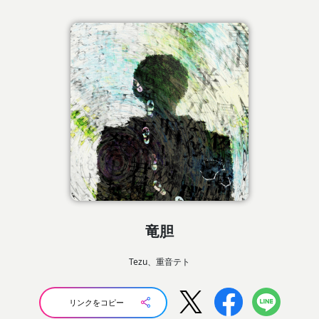
竜胆
Tezu、重音テト
リンクをコピー