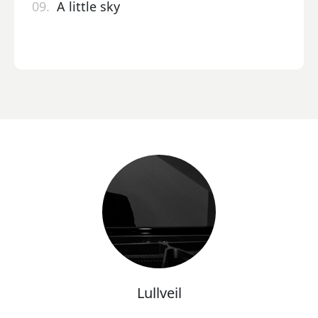
09.
A little sky
Lullveil