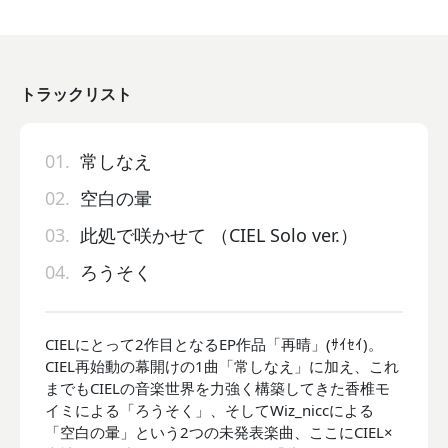
トラックリスト
01.
常しなえ
02.
空白の暈
03.
此処で咲かせて （CIEL Solo ver.）
04.
ろうそく
CIELにとって2作目となるEP作品「再晴」(ｻｲｾｲ)。
CIEL再始動の幕開けの1曲「常しなえ」に加え、これ
までもCIELの音楽世界を力強く構築してきた香椎モ
イミによる「ろうそく」、そしてWiz_niccによる
「空白の暈」という2つの未発表楽曲、ここにCIEL×