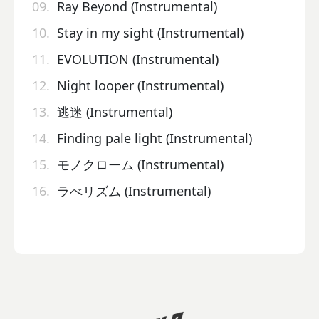
09.
Ray Beyond (Instrumental)
10.
Stay in my sight (Instrumental)
11.
EVOLUTION (Instrumental)
12.
Night looper (Instrumental)
13.
逃迷 (Instrumental)
14.
Finding pale light (Instrumental)
15.
モノクローム (Instrumental)
16.
ラべリズム (Instrumental)