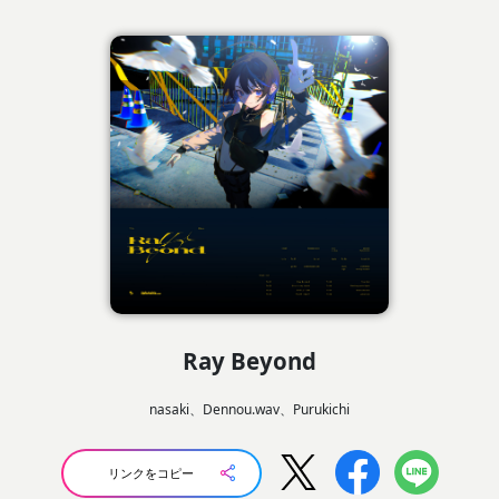
Ray Beyond
nasaki、Dennou.wav、Purukichi
リンクをコピー